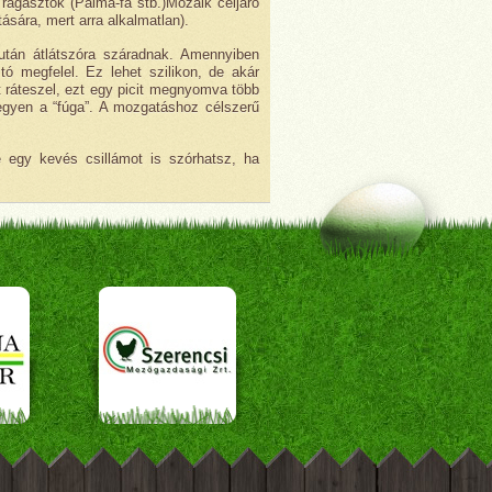
ragasztók (Palma-fa stb.)Mozaik céljáró
ására, mert arra alkalmatlan).
után átlátszóra száradnak. Amennyiben
tó megfelel. Ez lehet szilikon, de akár
t ráteszel, ezt egy picit megnyomva több
legyen a “fúga”. A mozgatáshoz célszerű
e egy kevés csillámot is szórhatsz, ha