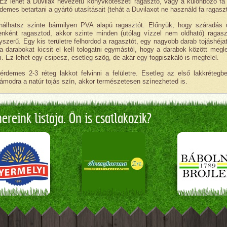
Ez lehet a Duvilax nevezetű könyvkötészeti ragasztó, vagy a különböző fa 
emes betartani a gyártó utasításait (tehát a Duvilaxot ne használd fa ragaszt
álhatsz szinte bármilyen PVA alapú ragasztót. Előnyük, hogy száradás 
enként ragasztod, akkor szinte minden (utólag vízzel nem oldható) ragasz
yszerű. Egy kis területre felhordod a ragasztót, egy nagyobb darab tojáshéja
a darabokat kicsit el kell tologatni egymástól, hogy a darabok között meg
 Ez lehet egy csipesz, esetleg szög, de akár egy fogpiszkáló is megfelel.
érdemes 2-3 réteg lakkot felvinni a felületre. Esetleg az első lakkrétegb
odra a natúr tojás szín, akkor természetesen színezheted is.
reink listája. Ön is csatlakozik?