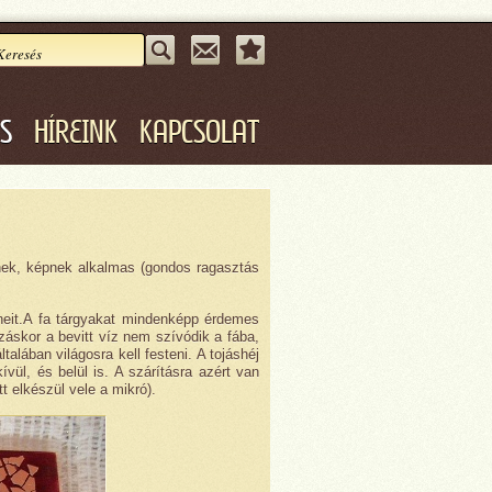
ÁS
HÍREINK
KAPCSOLAT
etnek, képnek alkalmas (gondos ragasztás
zíneit.A fa tárgyakat mindenképp érdemes
záskor a bevitt víz nem szívódik a fába,
talában világosra kell festeni. A tojáshéj
ívül, és belül is. A szárításra azért van
t elkészül vele a mikró).