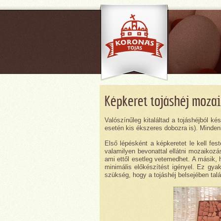
Képkeret tojáshéj mozai
Valószínűleg kitaláltad a tojáshéjból k
esetén kis ékszeres dobozra is). Minde
Első lépésként a képkeretet le kell fes
valamilyen bevonattal ellátni mozaikozá
ami ettől esetleg vetemedhet. A másik, ho
minimális előkészítést igényel. Ez gyako
szükség, hogy a tojáshéj belsejében talá