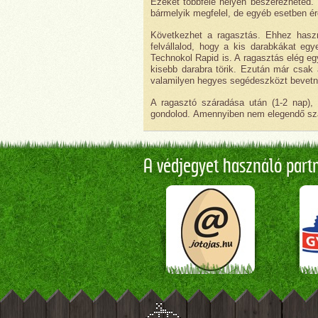
Ezeket többféle helyen beszerezheted. 
bármelyik megfelel, de egyéb esetben érd
Következhet a ragasztás. Ehhez haszn
felvállalod, hogy a kis darabkákat egy
Technokol Rapid is. A ragasztás elég eg
kisebb darabra törik. Ezután már csak 
valamilyen hegyes segédeszközt bevetni.
A ragasztó száradása után (1-2 nap), 
gondolod. Amennyiben nem elegendő szám
A védjegyet használó partne