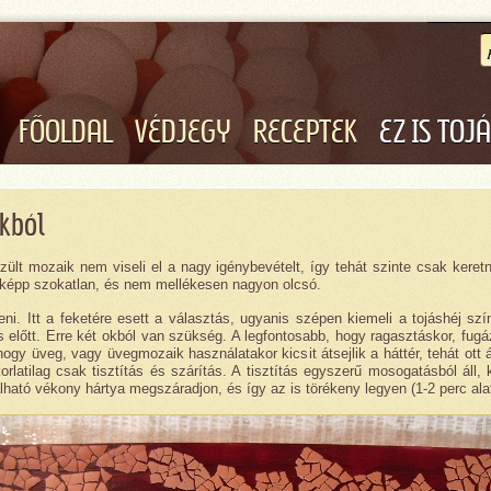
FŐOLDAL
VÉDJEGY
RECEPTEK
EZ IS TOJ
kból
észült mozaik nem viseli el a nagy igénybevételt, így tehát szinte csak ker
nképp szokatlan, és nem mellékesen nagyon olcsó.
teni. Itt a feketére esett a választás, ugyanis szépen kiemeli a tojáshéj s
s előtt. Erre két okból van szükség. A legfontosabb, hogy ragasztáskor, fugá
gy üveg, vagy üvegmozaik használatakor kicsit átsejlik a háttér, tehát ott ál
rlatilag csak tisztítás és szárítás. A tisztítás egyszerű mosogatásból áll, k
lható vékony hártya megszáradjon, és így az is törékeny legyen (1-2 perc alat