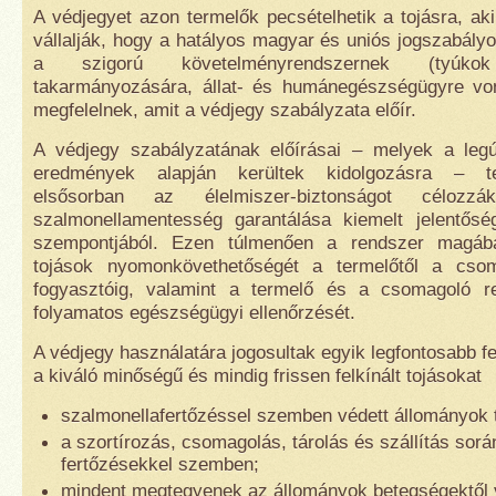
A védjegyet azon termelők pecsételhetik a tojásra, aki
vállalják, hogy a hatályos magyar és uniós jogszabály
a szigorú követelményrendszernek (tyúkok
takarmányozására, állat- és humánegészségügyre vo
megfelelnek, amit a védjegy szabályzata előír.
A védjegy szabályzatának előírásai – melyek a legú
eredmények alapján kerültek kidolgozásra – te
elsősorban az élelmiszer-biztonságot célo
szalmonellamentesség garantálása kiemelt jelentős
szempontjából. Ezen túlmenően a rendszer magába
tojások nyomonkövethetőségét a termelőtől a cso
fogyasztóig, valamint a termelő és a csomagoló r
folyamatos egészségügyi ellenőrzését.
A védjegy használatára jogosultak egyik legfontosabb f
a kiváló minőségű és mindig frissen felkínált tojásokat
szalmonellafertőzéssel szemben védett állományok 
a szortírozás, csomagolás, tárolás és szállítás sorá
fertőzésekkel szemben;
mindent megtegyenek az állományok betegségektől 