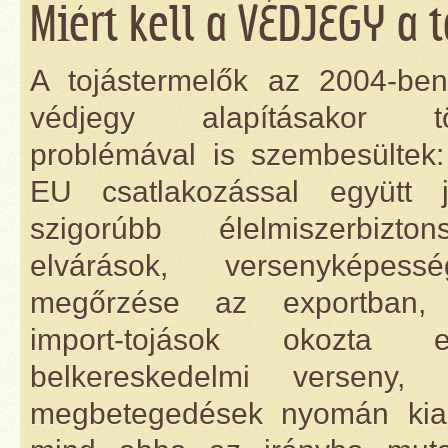
Miért kell a VÉDJEGY a t
A tojástermelők az 2004-ben
védjegy alapításakor t
problémával is szembesültek
EU csatlakozással együtt j
szigorúbb élelmiszerbiztons
elvárások, versenyképessé
megőrzése az exportban,
import-tojások okozta e
belkereskedelmi verseny,
megbetegedések nyomán kiala