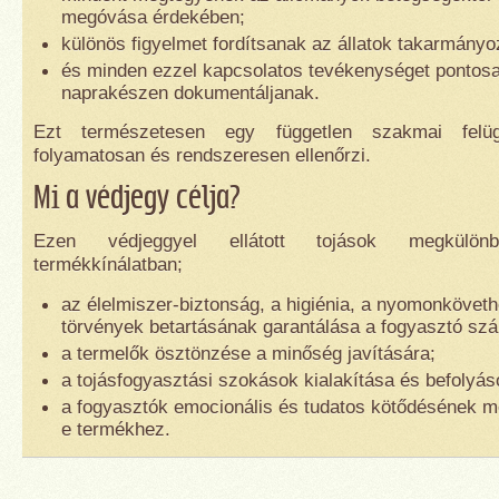
megóvása érdekében;
különös figyelmet fordítsanak az állatok takarmányo
és minden ezzel kapcsolatos tevékenységet pontos
naprakészen dokumentáljanak.
Ezt természetesen egy független szakmai felügy
folyamatosan és rendszeresen ellenőrzi.
Mi a védjegy célja?
Ezen védjeggyel ellátott tojások megkülön
termékkínálatban;
az élelmiszer-biztonság, a higiénia, a nyomonkövet
törvények betartásának garantálása a fogyasztó sz
a termelők ösztönzése a minőség javítására;
a tojásfogyasztási szokások kialakítása és befolyás
a fogyasztók emocionális és tudatos kötődésének 
e termékhez.