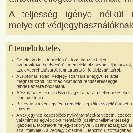
A teljesség igénye nélkül
melyeket védjegyhasználóknak b
A termelő köteles:
Gondoskodni a termelés és forgalmazás teljes
nyomonkövethetőségéről, megfelelő biztonsági eljárásokról,
azok végrehajtásáról, fenntartásáról, felülvizsgálatáról.
A „Koronás Tojás” védjegy számára a taggyűlés által
meghatározott információkat adott rendszerességgel
rendelkezésre bocsátani.
A Szakmai Ellenőrző Bizottság számára az ellenőrzéseket
lehetővé tenni.
Biztosítani a védjegy és a rendeletileg kötelező jelöléseket a
tojáson.
A védjegyhez kapcsolódó nyilvántartásokat vezetni, ezeket
valamint az egyéb dokumentációt (szalmonellamentesség
igazolása, laboratóriumi jegyzőkönyvek, származásigazolás
szállítólevelek, a védjegy Szakmai Ellenőrző Bizottságának