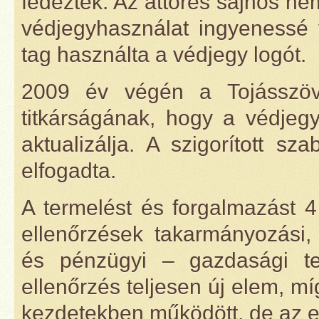
fedezték. Az áttörés sajnos ne
védjegyhasználat ingyenessé 
tag használta a védjegy logót.
2009 év végén a Tojásszöv
titkárságának, hogy a védjegy
aktualizálja. A szigorított s
elfogadta.
A termelést és forgalmazást 4 
ellenőrzések takarmányozási, 
és pénzügyi – gazdasági ter
ellenőrzés teljesen új elem, m
kezdetekben működött, de az e