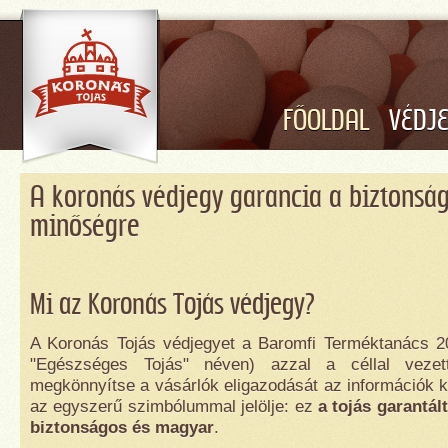
FŐOLDAL
VÉDJ
A koronás védjegy garancia a biztonság
minőségre
Mi az Koronás Tojás védjegy?
A Koronás Tojás védjegyet a Baromfi Terméktanács 
"Egészséges Tojás" néven) azzal a céllal veze
megkönnyítse a vásárlók eligazodását az információk k
az egyszerű szimbólummal jelölje: ez
a tojás garantál
biztonságos és magyar
.