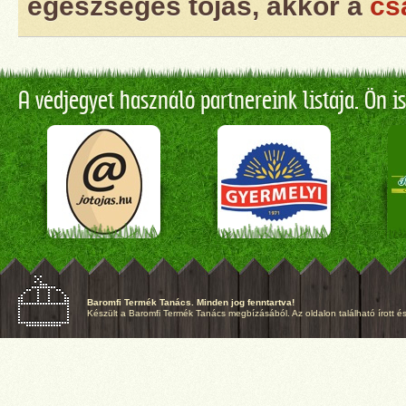
egészséges tojás, akkor a
cs
A védjegyet használó partnereink listája. Ön is
Baromfi Termék Tanács. Minden jog fenntartva!
Készült a Baromfi Termék Tanács megbízásából. Az oldalon található írott és