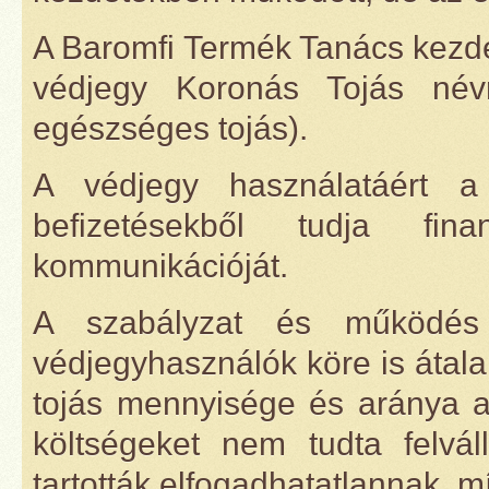
A Baromfi Termék Tanács kezd
védjegy Koronás Tojás névr
egészséges tojás).
A védjegy használatáért a
befizetésekből tudja fina
kommunikációját.
A szabályzat és működés 
védjegyhasználók köre is átal
tojás mennyisége és aránya a
költségeket nem tudta felvál
tartották elfogadhatatlannak, mí