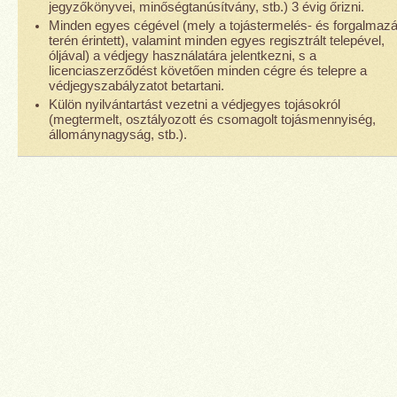
jegyzőkönyvei, minőségtanúsítvány, stb.) 3 évig őrizni.
Minden egyes cégével (mely a tojástermelés- és forgalmaz
terén érintett), valamint minden egyes regisztrált telepével,
óljával) a védjegy használatára jelentkezni, s a
licenciaszerződést követően minden cégre és telepre a
védjegyszabályzatot betartani.
Külön nyilvántartást vezetni a védjegyes tojásokról
(megtermelt, osztályozott és csomagolt tojásmennyiség,
állománynagyság, stb.).