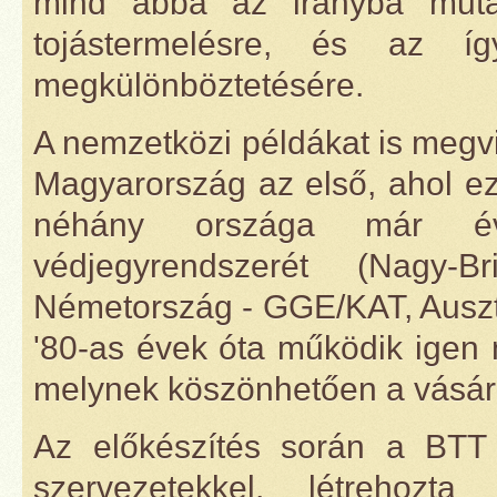
mind abba az irányba muta
tojástermelésre, és az í
megkülönböztetésére.
A nemzetközi példákat is megv
Magyarország az első, ahol ez
néhány országa már éve
védjegyrendszerét (Nagy-
Németország - GGE/KAT, Ausztr
'80-as évek óta működik igen 
melynek köszönhetően a vásárl
Az előkészítés során a BTT
szervezetekkel, létrehozt