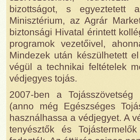
bizottságot, s egyeztetett 
Minisztérium, az Agrár Marke
biztonsági Hivatal érintett kollé
programok vezetőivel, ahonn
Mindezek után készülhetett e
végül a technikai feltételek 
védjegyes tojás.
2007-ben a Tojásszövetség á
(anno még Egészséges Tojás
használhassa a védjegyet. A vé
tenyésztők és Tojástermelők