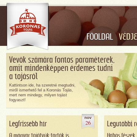
FŐOLDAL
VÉDJ
Vevők számára fontos paraméterek,
amit mindenképpen érdemes tudni
a tojásról
Kattintson ide, ha szeretné megtudni,
miről ismerhető fel a Koronás Tojás,
mert nem mindegy, milyen tojást
fogyaszt!
nov
26
Legfrissebb hír
Legutóbbi r
A magyar tojótyúk-tartók is
Habos fészek