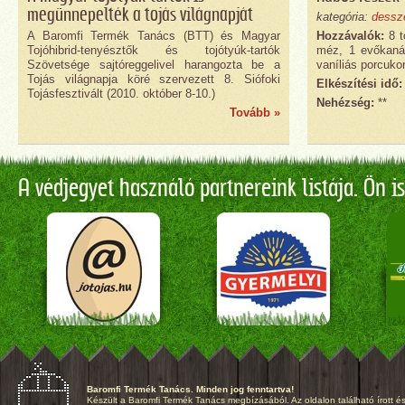
megünnepelték a tojás világnapját
kategória:
dessz
A Baromfi Termék Tanács (BTT) és Magyar
Hozzávalók:
8 t
Tojóhibrid-tenyésztők és tojótyúk-tartók
méz, 1 evőkanál
Szövetsége sajtóreggelivel harangozta be a
vaníliás porcuko
Tojás világnapja köré szervezett 8. Siófoki
Elkészítési idő:
Tojásfesztivált (2010. október 8-10.)
Nehézség:
**
Tovább »
A védjegyet használó partnereink listája. Ön is
Baromfi Termék Tanács. Minden jog fenntartva!
Készült a Baromfi Termék Tanács megbízásából. Az oldalon található írott és