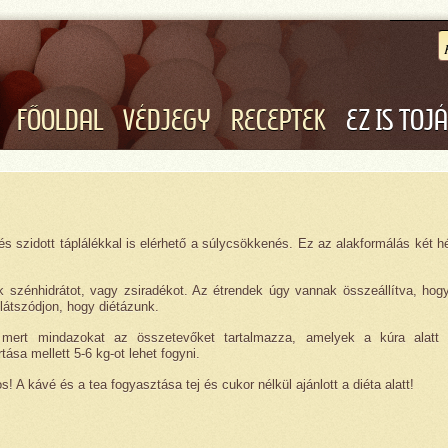
FŐOLDAL
VÉDJEGY
RECEPTEK
EZ IS TOJ
 és szidott táplálékkal is elérhető a súlycsökkenés. Ez az alakformálás két hé
k szénhidrátot, vagy zsiradékot. Az étrendek úgy vannak összeállítva, ho
látszódjon, hogy diétázunk.
 mert mindazokat az összetevőket tartalmazza, amelyek a kúra alatt 
ása mellett 5-6 kg-ot lehet fogyni.
los! A kávé és a tea fogyasztása tej és cukor nélkül ajánlott a diéta alatt!