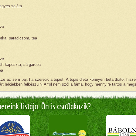
vegyes saláta
ávé
orka, paradicsom, tea
ávé
őtt káposzta, sárgarépa
ea
sze az sem baj, ha szeretik a tojást. A tojás diéta könnyen betartható, hisz
t lelkiekben felkészülni.Arról nem szól a fáma, hogy mennyire tartós a megsz
reink listája. Ön is csatlakozik?