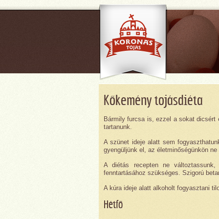
Kőkemény tojásdiéta
Bármily furcsa is, ezzel a sokat dicsért
tartanunk.
A szünet ideje alatt sem fogyaszthatun
gyengüljünk el, az életminőségünkön ne 
A diétás recepten ne változtassunk,
fenntartásához szükséges. Szigorú betart
A kúra ideje alatt alkoholt fogyasztani ti
Hétfő