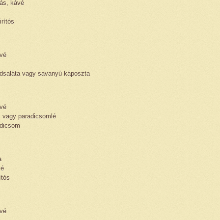
jás, kávé
irítós
ávé
öldsaláta vagy savanyú káposzta
ávé
m vagy paradicsomlé
radicsom
a
vé
ítós
ávé