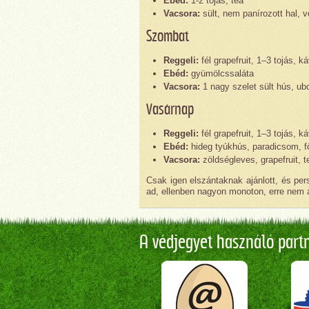
Ebéd:
1-2 tojás, tea
Vacsora:
sült, nem panírozott hal, 
Szombat
Reggeli:
fél grapefruit, 1–3 tojás, k
Ebéd:
gyümölcssaláta
Vacsora:
1 nagy szelet sült hús, ub
Vasárnap
Reggeli:
fél grapefruit, 1–3 tojás, k
Ebéd:
hideg tyúkhús, paradicsom, f
Vacsora:
zöldségleves, grapefruit, t
Csak igen elszántaknak ajánlott, és per
ad, ellenben nagyon monoton, erre nem ár
A védjegyet használó partne