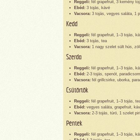
Reggeli:
fél grapefruit, 3 kemény to
Ebéd:
3 tojás, kávé
Vacsora:
3 tojás, vegyes saláta, 1 p
Kedd
Reggeli:
fél grapefruit, 1–3 tojás, k
Ebéd:
3 tojás, tea
Vacsora:
1 nagy szelet sült hús, z
Szerda
Reggeli:
fél grapefruit, 1–3 tojás, k
Ebéd:
2-3 tojás, spenót, paradicso
Vacsora:
fél grillcsirke, uborka, pa
Csütörtök
Reggeli:
fél grapefruit, 1–3 tojás, te
Ebéd:
vegyes saláta, grapefruit, ká
Vacsora:
2-3 tojás, túró, 1 szelet pir
Péntek
Reggeli:
fél grapefruit, 1–3 tojás, k