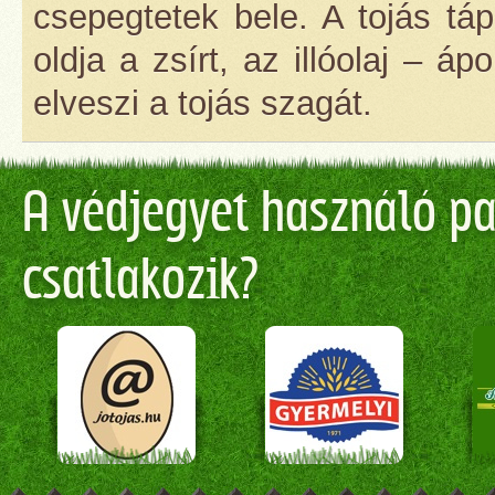
csepegtetek bele. A tojás táp
oldja a zsírt, az illóolaj – áp
elveszi a tojás szagát.
A védjegyet használó par
csatlakozik?