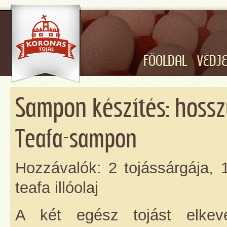
FŐOLDAL
VÉDJ
Sampon készítés: hosszú
Teafa-sampon
Hozzávalók: 2 tojássárgája, 
teafa illóolaj
A két egész tojást elkeve