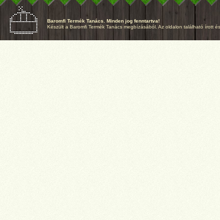
Baromfi Termék Tanács. Minden jog fenntartva!
Készült a Baromfi Termék Tanács megbízásából. Az oldalon található írott és