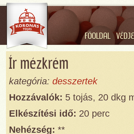
FŐOLDAL
VÉDJ
Ír mézkrém
kategória:
desszertek
Hozzávalók:
5 tojás, 20 dkg 
Elkészítési idő:
20 perc
Nehézség:
**