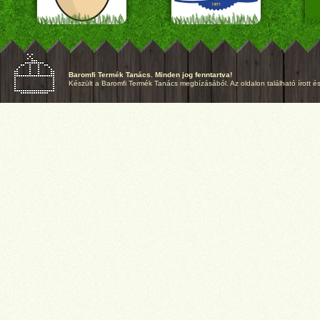
Baromfi Termék Tanács. Minden jog fenntartva!
Készült a Baromfi Termék Tanács megbízásából. Az oldalon található írott és