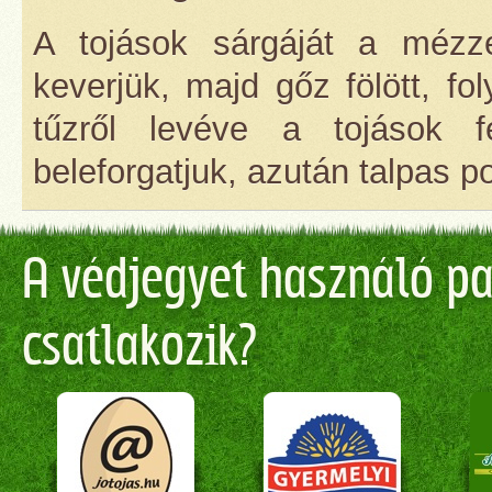
A tojások sárgáját a mézz
keverjük, majd gőz fölött, fo
tűzről levéve a tojások 
beleforgatjuk, azután talpas p
A védjegyet használó par
csatlakozik?