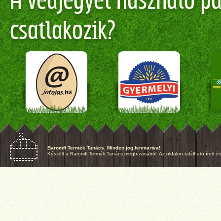
A védjegyet használó par
csatlakozik?
Baromfi Termék Tanács. Minden jog fenntartva!
Készült a Baromfi Termék Tanács megbízásából. Az oldalon található írott és