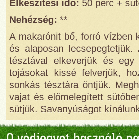
Elkészítési idő:
50 perc + sü
Nehézség:
**
A makarónit bő, forró vízben k
és alaposan lecsepegtetjük. 
tésztával elkeverjük és egy 
tojásokat kissé felverjük, 
sonkás tésztára öntjük. Meghi
vajat és előmelegített sütőbe
sütjük. Savanyúságot kínálunk