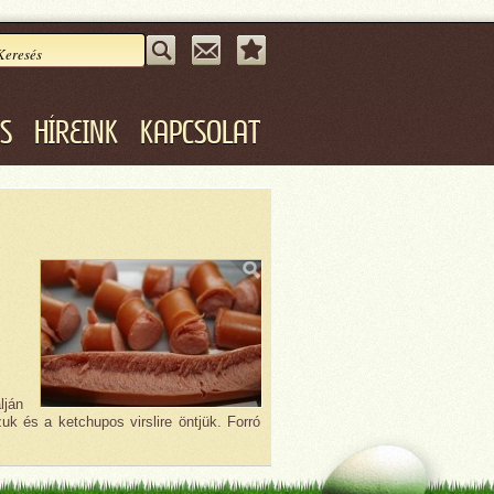
ÁS
HÍREINK
KAPCSOLAT
lján
zuk és a ketchupos virslire öntjük. Forró