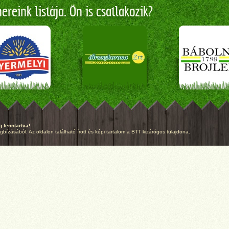
reink listája. Ön is csatlakozik?
 fenntartva!
ízásából. Az oldalon található írott és képi tartalom a BTT kizárógos tulajdona.