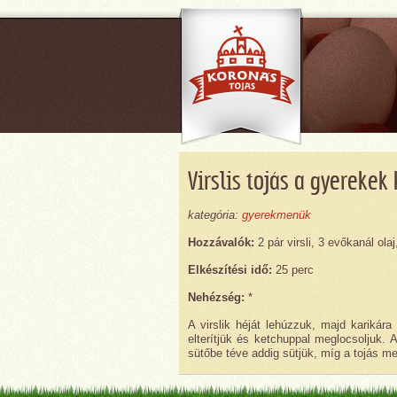
Virslis tojás a gyerekek
kategória:
gyerekmenük
Hozzávalók:
2 pár virsli, 3 evőkanál olaj
Elkészítési idő:
25 perc
Nehézség:
*
A virslik héját lehúzzuk, majd karikára v
elterítjük és ketchuppal meglocsoljuk. A
sütőbe téve addig sütjük, míg a tojás 