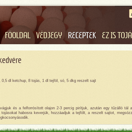
FŐOLDAL
VÉDJEGY
RECEPTEK
EZ IS TOJ
 kedvére
, 0,5 dl ketchup, 8 tojás, 1 dl tejföl, só, 5 dkg reszelt sajt
ágjuk és a felforrósított olajon 2-3 percig pirítjuk, azután egy tűzálló tál a
 tojásokat habosra keverjük, hozzáadjuk a tejfölt, a reszelt sajtot, megsóz
megkocsonyásodik.