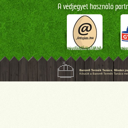
A védjegyet használó partne
Baromfi Termék Tanács. Minden jog
Készült a Baromfi Termék Tanács megb