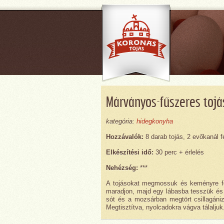
Márványos-fűszeres tojá
kategória:
hidegkonyha
Hozzávalók:
8 darab tojás, 2 evőkanál f
Elkészítési idő:
30 perc + érlelés
Nehézség:
***
A tojásokat megmossuk és keményre főz
maradjon, majd egy lábasba tesszük és a
sót és a mozsárban megtört csillagániz
Megtisztítva, nyolcadokra vágva tálaljuk