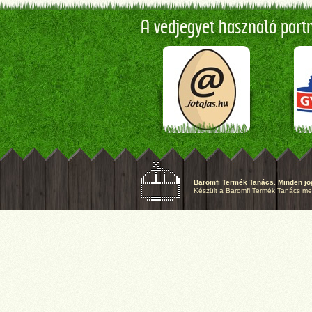
A védjegyet használó partne
Baromfi Termék Tanács. Minden jog
Készült a Baromfi Termék Tanács megb