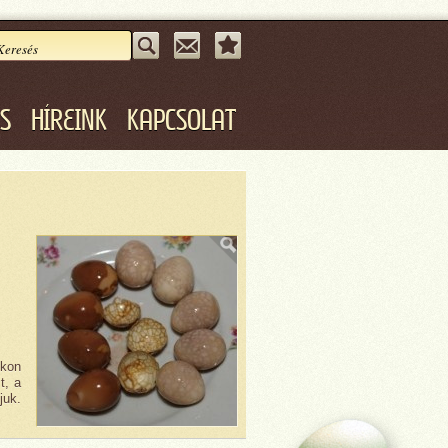
ÁS
HÍREINK
KAPCSOLAT
okon
t, a
juk.