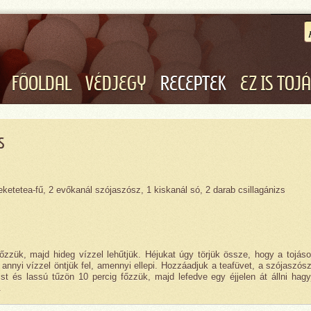
FŐOLDAL
VÉDJEGY
RECEPTEK
EZ IS TOJ
s
eketetea-fű, 2 evőkanál szójaszósz, 1 kiskanál só, 2 darab csillagánizs
zük, majd hideg vízzel lehűtjük. Héjukat úgy törjük össze, hogy a tojás
nnyi vízzel öntjük fel, amennyi ellepi. Hozzáadjuk a teafüvet, a szójaszósz
st és lassú tűzön 10 percig főzzük, majd lefedve egy éjjelen át állni hagy
.